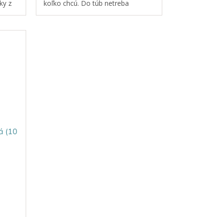
ky z
koľko chcú. Do túb netreba
lcovým
pridávať vodu. Manipulácia s
 Po
tubami je jednoduchá. Tuby majú...
á (10