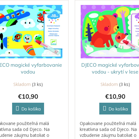
ECO magické vyfarbovanie
DJECO magické vyfarbov
vodou
vodou - ukrytí v lese
Skladom
(3 ks)
Skladom
(3 ks)
€10,90
€10,90
Do košíka
Do košíka
kovane použiteľná malá
Opakovane použiteľná malá
atívna sada od Djeco. Na
kreatívna sada od Djeco. Na
udenie záujmu batoliat o
vzbudenie záujmu batoliat o