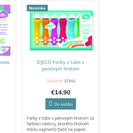
Novinka
anie
DJECO Farby v tube s
penovým hrotom
Skladom
(3 ks)
€14,90
Do košíka
Farby v tube s penovým hrotom sú
farbiaci nástroj, ktorého hrotom
môžu najmenší tlačiť na papier