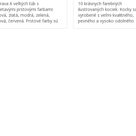
rava 6 veľkých túb s
10 krásnych farebných
lietavými prstovými farbami:
ilustrovaných kociek. Kocky s
ová, zlatá, modrá, zelená,
vyrobené s veľmi kvalitného,
lová, červená. Prstové farby sú
pevného a vysoko odolného
dné ako prvé farby pre
vytvrdeného kartónu pre
oľatá. Sú zmyteľné, vyprateľné
najmenších s nádhernými
toxické....
farebnými obrázkami.
O
v
l
á
d
a
c
i
e
p
r
v
k
y
v
ý
p