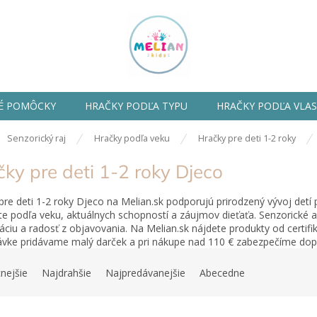
É POMÔCKY
HRAČKY PODĽA TYPU
HRAČKY PODĽA VLA
ov
Senzorický raj
Hračky podľa veku
Hračky pre deti 1-2 roky
ky pre deti 1-2 roky Djeco
pre deti 1-2 roky Djeco na Melian.sk podporujú prirodzený vývoj detí
te podľa veku, aktuálnych schopností a záujmov dieťaťa. Senzorické
áciu a radosť z objavovania. Na Melian.sk nájdete produkty od certif
vke pridávame malý darček a pri nákupe nad 110 € zabezpečíme do
nejšie
Najdrahšie
Najpredávanejšie
Abecedne