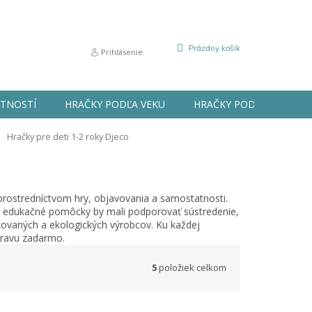
NÁKUPNÝ
Prázdny košík
Prihlásenie
KOŠÍK
STNOSTÍ
HRAČKY PODĽA VEKU
HRAČKY PODĽA PRÍLEŽIT
Hračky pre deti 1-2 roky Djeco
 prostredníctvom hry, objavovania a samostatnosti.
 a edukačné pomôcky by mali podporovať sústredenie,
ikovaných a ekologických výrobcov. Ku každej
pravu zadarmo.
5
položiek celkom