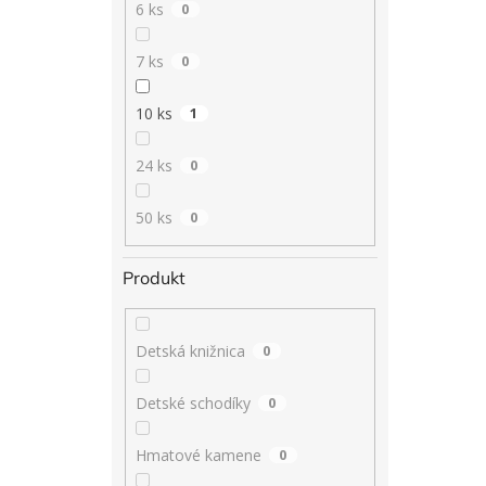
6 ks
0
7 ks
0
10 ks
1
24 ks
0
50 ks
0
Produkt
Detská knižnica
0
Detské schodíky
0
Hmatové kamene
0