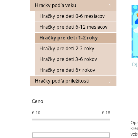
n
Hračky podľa veku
ý
i
p
e
Hračky pre deti 0-6 mesiacov
i
p
s
r
Hračky pre deti 6-12 mesiacov
p
o
Hračky pre deti 1-2 roky
r
d
o
u
Hračky pre deti 2-3 roky
d
k
Hračky pre deti 3-6 rokov
u
t
DJ
k
o
Hračky pre deti 6+ rokov
t
v
o
Hračky podľa príležitosti
v
Cena
€
10
€
18
Opa
kre
vzb