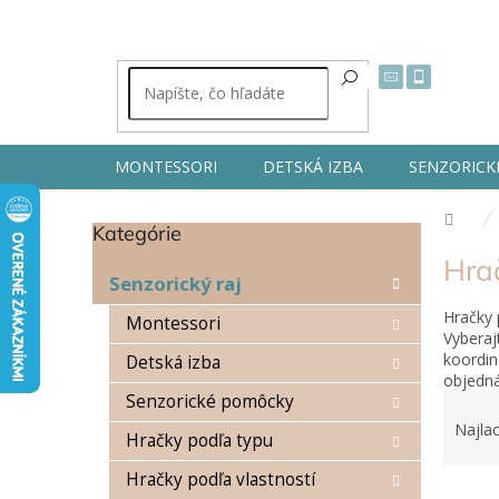
Prejsť
na
obsah
MONTESSORI
DETSKÁ IZBA
SENZORICK
Dom
Kategórie
Preskočiť
B
kategórie
Hrač
o
Senzorický raj
č
Hračky 
n
Montessori
Vyberaj
ý
koordin
Detská izba
p
objedná
a
R
Senzorické pomôcky
n
a
Najlac
e
Hračky podľa typu
d
l
e
Hračky podľa vlastností
V