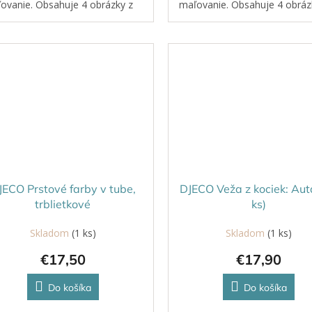
ovanie. Obsahuje 4 obrázky z
maľovanie. Obsahuje 4 obráz
stu a štetec so širokým filcovým
plastu a štetec so širokým fi
tom a nádržkou na vodu. Po
hrotom a nádržkou na vodu.
retí bielych...
pretretí bielych...
JECO Prstové farby v tube,
DJECO Veža z kociek: Aut
trblietkové
ks)
Skladom
(1 ks)
Skladom
(1 ks)
€17,50
€17,90
Do košíka
Do košíka