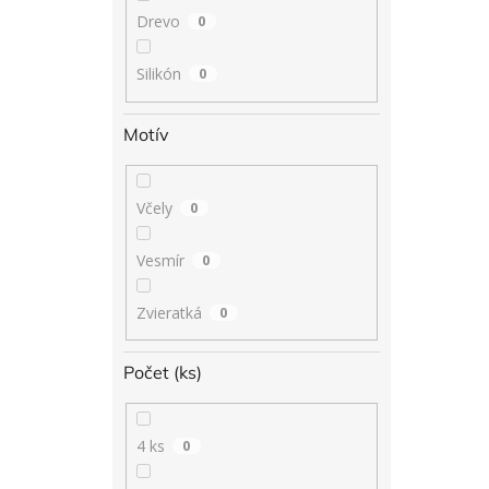
Drevo
0
Silikón
0
Motív
Včely
0
Vesmír
0
Zvieratká
0
Počet (ks)
4 ks
0