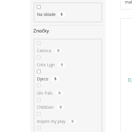
maľ
pla
hro
Na sklade
5
pret
Značky
Carioca
0
Créa Lign
0
Djeco
5
D
Glo Pals
0
ChildGen
0
Inspire my play
0