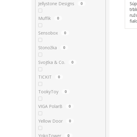
Jellystone Designs
0
Súp
trb
ruž
Muffik
0
fia
vho
bat
Sensobox
0
a ne
Stonožka
0
Svojtka & Co.
0
TICKIT
0
TookyToy
0
VIGA PolarB
0
Yellow Door
0
YokoTower
0