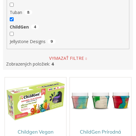
Tuban
8
ChildGen
4
Jellystone Designs
9
VYMAZAŤ FILTRE
Zobrazených položiek:
4
V
ý
p
i
s
p
r
o
d
Childgen Vegan
ChildGen Prírodná