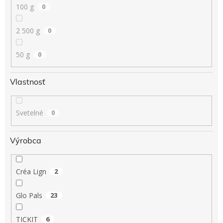
100 g
0
2 500 g
0
50 g
0
Vlastnosť
Svetelné
0
Výrobca
Créa Lign
2
Glo Pals
23
TICKIT
6