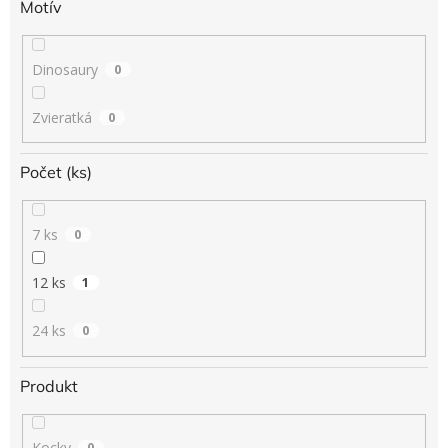
Motív
Dinosaury
0
Zvieratká
0
Počet (ks)
7 ks
0
12 ks
1
24 ks
0
Produkt
Kocky
0