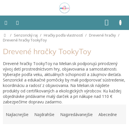
Prejsť
na
obsah
NÁKU
KOŠÍK
Domov
/
Senzorický raj
/
Hračky podľa vlastností
/
Drevené hračky
/
Montessori
Drevené hračky TookyToy
Drevené hračky TookyToy
Detská
izba
Drevené hračky TookyToy na Melian.sk podporujú prirodzený
vývoj detí prostredníctvom hry, objavovania a samostatnosti.
Senzorické
Vyberajte podľa veku, aktuálnych schopností a záujmov dieťaťa.
pomôcky
Senzorické a edukačné pomôcky by mali podporovať sústredenie,
koordináciu a radosť z objavovania. Na Melian.sk nájdete
Hračky
produkty od certifikovaných a ekologických výrobcov. Ku každej
podľa
objednávke pridávame malý darček a pri nákupe nad 110 €
typu
zabezpečíme dopravu zadarmo.
R
a
Hračky
Najlacnejšie
Najdrahšie
Najpredávanejšie
Abecedne
podľa
d
vlastností
e