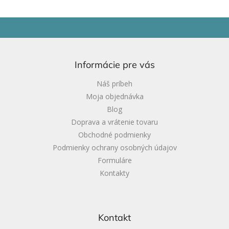
Z
á
p
ä
Informácie pre vás
t
i
Náš príbeh
e
Moja objednávka
Blog
Doprava a vrátenie tovaru
Obchodné podmienky
Podmienky ochrany osobných údajov
Formuláre
Kontakty
Kontakt