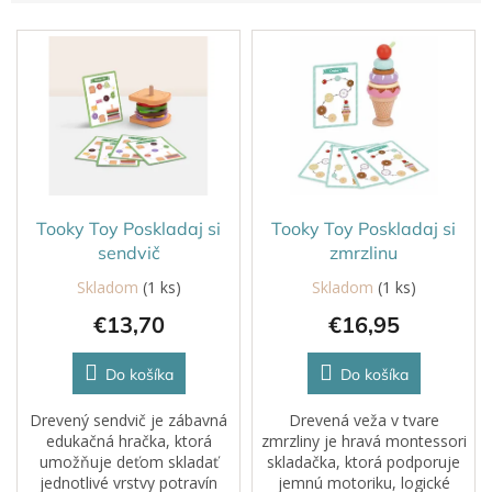
V
ý
p
i
s
p
r
o
d
Tooky Toy Poskladaj si
Tooky Toy Poskladaj si
u
sendvič
zmrzlinu
k
Skladom
(1 ks)
Skladom
(1 ks)
t
€13,70
€16,95
o
v
Do košíka
Do košíka
Drevený sendvič je zábavná
Drevená veža v tvare
edukačná hračka, ktorá
zmrzliny je hravá montessori
umožňuje deťom skladať
skladačka, ktorá podporuje
jednotlivé vrstvy potravín
jemnú motoriku, logické