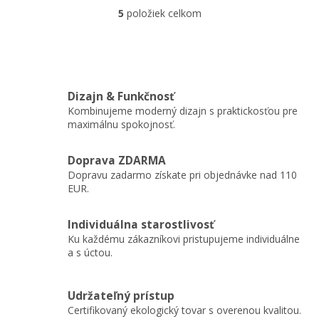
autíčok. Sada obsahuje 3
5
položiek celkom
O
drevené mašinky a 9
v
rôznorodých...
l
á
d
a
Dizajn & Funkčnosť
c
Kombinujeme moderný dizajn s praktickosťou pre
i
maximálnu spokojnosť.
e
p
r
Doprava ZDARMA
v
Dopravu zadarmo získate pri objednávke nad 110
k
EUR.
y
v
ý
Individuálna starostlivosť
p
Ku každému zákazníkovi pristupujeme individuálne
i
a s úctou.
s
u
Udržateľný prístup
Certifikovaný ekologický tovar s overenou kvalitou.