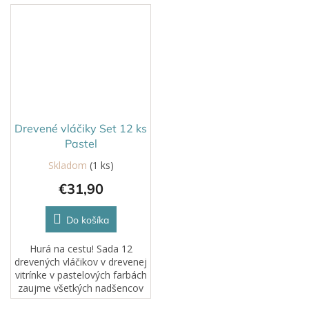
ježka. Úlohou dieťaťa je
viacero aktivít v jednom a
rozpoznať hmatom
podporuje prirodzený
jednotlivé materiály a
motorický aj...
priradiť...
Drevené vláčiky Set 12 ks
Pastel
Skladom
(1 ks)
€31,90
Do košíka
Hurá na cestu! Sada 12
drevených vláčikov v drevenej
vitrínke v pastelových farbách
zaujme všetkých nadšencov
vlakov, ale aj milovníkov