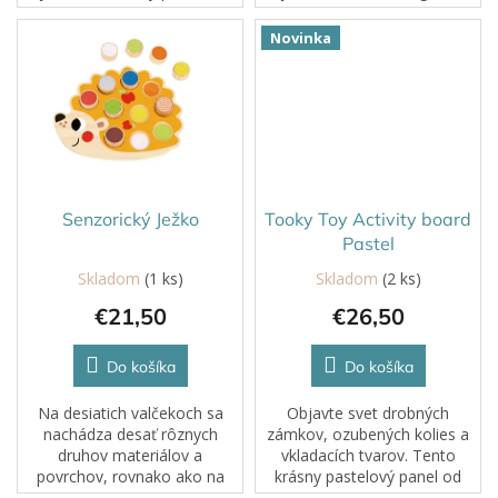
krok za krokom – od chleba
myslenie a rozlišovanie
až po vajíčko, syr či zeleninu.
farieb. Dieťa skladá jednotlivé
Novinka
Deti môžu postupovať podľa
„kopčeky“ na seba podľa
predlohy...
predlohy alebo...
Senzorický Ježko
Tooky Toy Activity board
Pastel
Skladom
(1 ks)
Skladom
(2 ks)
€21,50
€26,50
Do košíka
Do košíka
Na desiatich valčekoch sa
Objavte svet drobných
nachádza desať rôznych
zámkov, ozubených kolies a
druhov materiálov a
vkladacích tvarov. Tento
povrchov, rovnako ako na
krásny pastelový panel od
drevenej podložke v tvare
značky Tooky Toy kombinuje