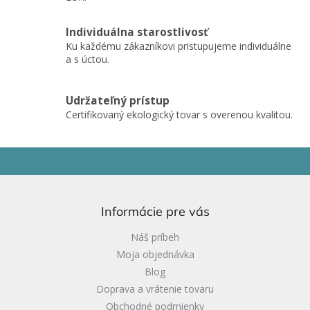
y
v
ý
Individuálna starostlivosť
p
Ku každému zákazníkovi pristupujeme individuálne
i
a s úctou.
s
u
Udržateľný prístup
Certifikovaný ekologický tovar s overenou kvalitou.
Z
á
p
ä
Informácie pre vás
t
i
Náš príbeh
e
Moja objednávka
Blog
Doprava a vrátenie tovaru
Obchodné podmienky