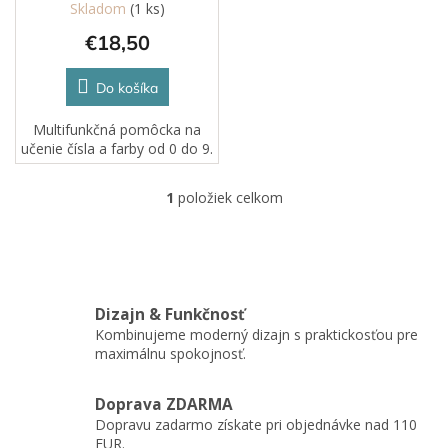
Skladom
(1 ks)
t
€18,50
o
v
Do košíka
Multifunkčná pomôcka na
učenie čísla a farby od 0 do 9.
1
položiek celkom
O
v
l
á
d
a
Dizajn & Funkčnosť
c
Kombinujeme moderný dizajn s praktickosťou pre
i
maximálnu spokojnosť.
e
p
r
Doprava ZDARMA
v
Dopravu zadarmo získate pri objednávke nad 110
k
EUR.