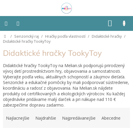
Prejsť
na
obsah
NÁKU
KOŠÍK
Domov
/
Senzorický raj
/
Hračky podľa vlastností
/
Didaktické hračky
/
Montessori
Didaktické hračky TookyToy
Didaktické hračky TookyToy
Detská
izba
Didaktické hračky TookyToy na Melian.sk podporujú prirodzený
vývoj detí prostredníctvom hry, objavovania a samostatnosti.
Senzorické
Vyberajte podľa veku, aktuálnych schopností a záujmov dieťaťa.
pomôcky
Senzorické a edukačné pomôcky by mali podporovať sústredenie,
koordináciu a radosť z objavovania. Na Melian.sk nájdete
Hračky
produkty od certifikovaných a ekologických výrobcov. Ku každej
podľa
objednávke pridávame malý darček a pri nákupe nad 110 €
typu
zabezpečíme dopravu zadarmo.
R
a
Hračky
Najlacnejšie
Najdrahšie
Najpredávanejšie
Abecedne
podľa
d
vlastností
e