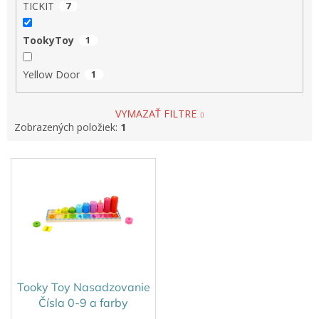
TICKIT
7
TookyToy
1
Yellow Door
1
VYMAZAŤ FILTRE
Zobrazených položiek:
1
V
ý
p
i
s
p
r
o
d
Tooky Toy Nasadzovanie
u
Čísla 0-9 a farby
k