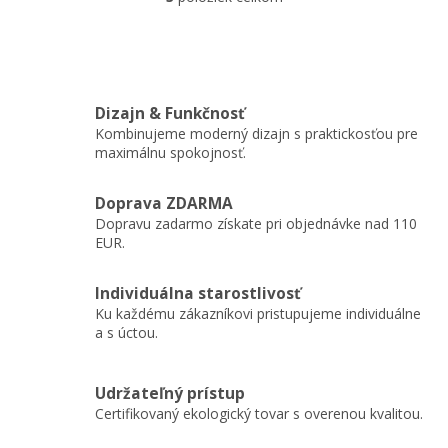
O
prispieva k správnemu
v
držaniu tela.
l
á
d
a
Dizajn & Funkčnosť
c
Kombinujeme moderný dizajn s praktickosťou pre
i
maximálnu spokojnosť.
e
p
r
Doprava ZDARMA
v
Dopravu zadarmo získate pri objednávke nad 110
k
EUR.
y
v
ý
Individuálna starostlivosť
p
Ku každému zákazníkovi pristupujeme individuálne
i
a s úctou.
s
u
Udržateľný prístup
Certifikovaný ekologický tovar s overenou kvalitou.