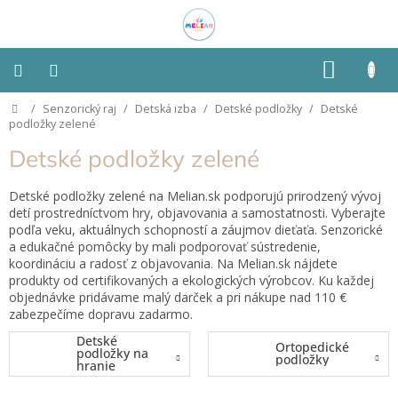
Prejsť
na
obsah
NÁKU
KOŠÍK
Domov
/
Senzorický raj
/
Detská izba
/
Detské podložky
/
Detské
Montessori
podložky zelené
Detské podložky zelené
Detská
izba
Detské podložky zelené na Melian.sk podporujú prirodzený vývoj
detí prostredníctvom hry, objavovania a samostatnosti. Vyberajte
Senzorické
podľa veku, aktuálnych schopností a záujmov dieťaťa. Senzorické
pomôcky
a edukačné pomôcky by mali podporovať sústredenie,
koordináciu a radosť z objavovania. Na Melian.sk nájdete
Hračky
produkty od certifikovaných a ekologických výrobcov. Ku každej
podľa
objednávke pridávame malý darček a pri nákupe nad 110 €
typu
zabezpečíme dopravu zadarmo.
Detské
Ortopedické
Hračky
podložky na
podložky
podľa
hranie
vlastností