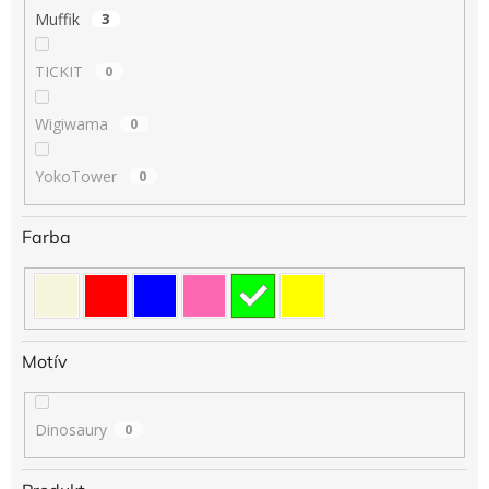
Muffik
3
TICKIT
0
Wigiwama
0
YokoTower
0
Farba
Motív
Dinosaury
0