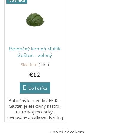
Novinka
prispieva k správnemu
držaniu tela.
Balančný kameň Muffik
Gaštan - zelený
Skladom
(1 ks)
€12
Do košíka
Balančný kameň MUFFIK –
Gaštan je efektívny nástroj
na rozvoj motoriky,
rovnováhy a celkovej fyzickej
kondície. Pomáha pri hravom
cvičení, učí telo stabilite a
3
položiek celkom