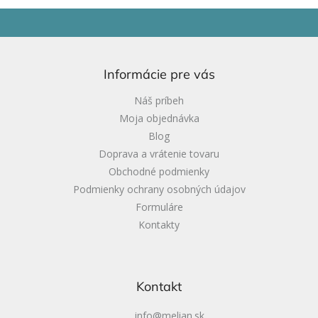
Z
á
p
ä
Informácie pre vás
t
i
Náš príbeh
e
Moja objednávka
Blog
Doprava a vrátenie tovaru
Obchodné podmienky
Podmienky ochrany osobných údajov
Formuláre
Kontakty
Kontakt
info
@
melian.sk