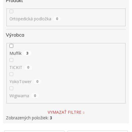
Produkt
Ortopedická podložka
0
Výrobca
Muffik
3
TICKIT
0
YokoTower
0
Wigiwama
0
VYMAZAŤ FILTRE
Zobrazených položiek:
3
V