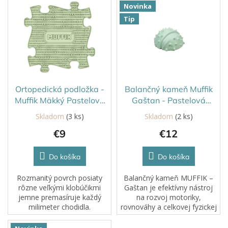
Novinka
ý
Tip
p
i
s
p
r
o
d
Ortopedická podložka -
Balančný kameň Muffik
u
Muffik Mäkký Pastelovo
Gaštan - Pastelová
k
zelená
zelená
Skladom
(3 ks)
Skladom
(2 ks)
t
€9
€12
o
v
Do košíka
Do košíka
Rozmanitý povrch posiaty
Balančný kameň MUFFIK –
rôzne veľkými klobúčikmi
Gaštan je efektívny nástroj
jemne premasíruje každý
na rozvoj motoriky,
milimeter chodidla.
rovnováhy a celkovej fyzickej
kondície. Pomáha pri hravom
cvičení, učí telo stabilite a