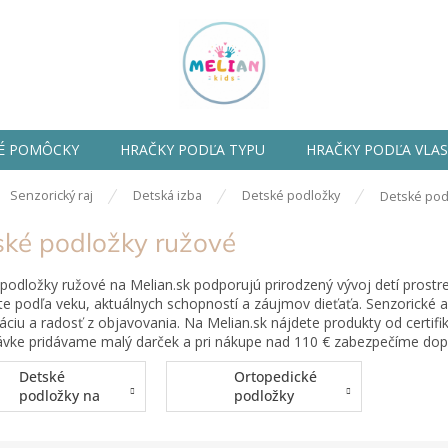
É POMÔCKY
HRAČKY PODĽA TYPU
HRAČKY PODĽA VLA
ov
Senzorický raj
Detská izba
Detské podložky
Detské pod
ské podložky ružové
podložky ružové na Melian.sk podporujú prirodzený vývoj detí prostr
te podľa veku, aktuálnych schopností a záujmov dieťaťa. Senzorické
áciu a radosť z objavovania. Na Melian.sk nájdete produkty od certif
vke pridávame malý darček a pri nákupe nad 110 € zabezpečíme do
Detské
Ortopedické
podložky na
podložky
hranie