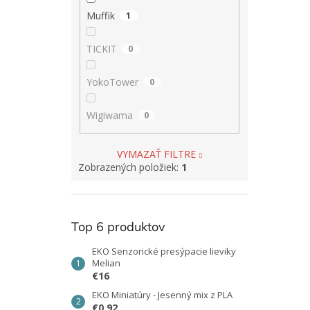
Muffik
1
TICKIT
0
YokoTower
0
Wigiwama
0
VYMAZAŤ FILTRE
Zobrazených položiek:
1
Top 6 produktov
EKO Senzorické presýpacie lieviky
Melian
€16
EKO Miniatúry - Jesenný mix z PLA
€0,92