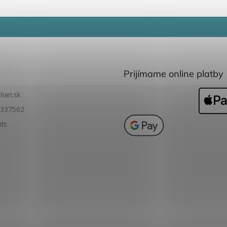
Prijímame online platby
lian.sk
337562
ids