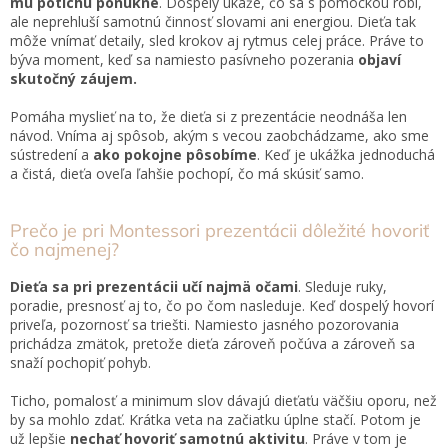
mu potichu ponúkne
. Dospelý ukáže, čo sa s pomôckou robí,
ale neprehluší samotnú činnosť slovami ani energiou. Dieťa tak
môže vnímať detaily, sled krokov aj rytmus celej práce. Práve to
býva moment, keď sa namiesto pasívneho pozerania
objaví
skutočný záujem.
Pomáha myslieť na to, že dieťa si z prezentácie neodnáša len
návod. Vníma aj spôsob, akým s vecou zaobchádzame, ako sme
sústredení a
ako pokojne pôsobíme
. Keď je ukážka jednoduchá
a čistá, dieťa oveľa ľahšie pochopí, čo má skúsiť samo.
Prečo je pri Montessori prezentácii dôležité hovoriť
čo najmenej?
Dieťa sa pri prezentácii učí najmä očami
. Sleduje ruky,
poradie, presnosť aj to, čo po čom nasleduje. Keď dospelý hovorí
priveľa, pozornosť sa triešti. Namiesto jasného pozorovania
prichádza zmätok, pretože dieťa zároveň počúva a zároveň sa
snaží pochopiť pohyb.
Ticho, pomalosť a minimum slov dávajú dieťaťu väčšiu oporu, než
by sa mohlo zdať. Krátka veta na začiatku úplne stačí. Potom je
už lepšie
nechať hovoriť samotnú aktivitu
. Práve v tom je