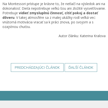
Na Montessori prístupe je krásne to, že netlačí na výsledok ani na
dokonalosť. Dieťa nepotrebuje veľkú šou ani zložité vysvetľovanie.
Potrebuje
vidieť zmysluplnú činnosť, cítiť pokoj a dostať
dôveru
. V takej atmosfére sa z malej ukážky rodí veľká vec:
vnútorná motivácia vracať sa k práci znova, po svojom a s
ozajstnou chuťou.
Autor článku: Katerina Kralova
PREDCHÁDZAJÚCI ČLÁNOK
ĎALŠÍ ČLÁNOK
Z
á
p