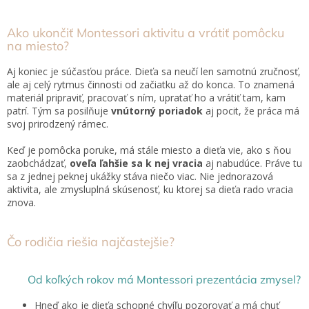
Ako ukončiť Montessori aktivitu a vrátiť pomôcku
na miesto?
Aj koniec je súčasťou práce. Dieťa sa neučí len samotnú zručnosť,
ale aj celý rytmus činnosti od začiatku až do konca. To znamená
materiál pripraviť, pracovať s ním, upratať ho a vrátiť tam, kam
patrí. Tým sa posilňuje
vnútorný poriadok
aj pocit, že práca má
svoj prirodzený rámec.
Keď je pomôcka poruke, má stále miesto a dieťa vie, ako s ňou
zaobchádzať,
oveľa ľahšie sa k nej vracia
aj nabudúce. Práve tu
sa z jednej peknej ukážky stáva niečo viac. Nie jednorazová
aktivita, ale zmysluplná skúsenosť, ku ktorej sa dieťa rado vracia
znova.
Čo rodičia riešia najčastejšie?
Od koľkých rokov má Montessori prezentácia zmysel?
Hneď ako je dieťa schopné chvíľu pozorovať a má chuť