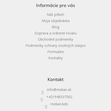
ä
Informácie pre vás
t
i
Náš príbeh
e
Moja objednávka
Blog
Doprava a vrátenie tovaru
Obchodné podmienky
Podmienky ochrany osobných údajov
Formuláre
Kontakty
Kontakt
info
@
melian.sk
+421948337562
melian.kids