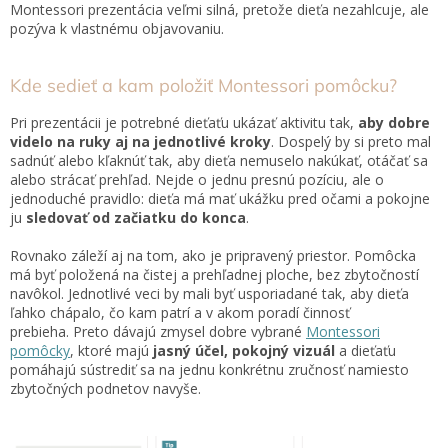
Montessori prezentácia veľmi silná, pretože dieťa nezahlcuje, ale
pozýva k vlastnému objavovaniu.
Kde sedieť a kam položiť Montessori pomôcku?
Pri prezentácii je potrebné dieťaťu ukázať aktivitu tak,
aby dobre
videlo na ruky aj na jednotlivé kroky
. Dospelý by si preto mal
sadnúť alebo kľaknúť tak, aby dieťa nemuselo nakúkať, otáčať sa
alebo strácať prehľad. Nejde o jednu presnú pozíciu, ale o
jednoduché pravidlo: dieťa má mať ukážku pred očami a pokojne
ju
sledovať od začiatku do konca
.
Rovnako záleží aj na tom, ako je pripravený priestor. Pomôcka
má byť položená na čistej a prehľadnej ploche, bez zbytočností
navôkol. Jednotlivé veci by mali byť usporiadané tak, aby dieťa
ľahko chápalo, čo kam patrí a v akom poradí činnosť
prebieha.
Preto dávajú zmysel dobre vybrané
Montessori
pomôcky
, ktoré majú
jasný účel, pokojný vizuál
a dieťaťu
pomáhajú sústrediť sa na jednu konkrétnu zručnosť namiesto
zbytočných podnetov navyše.