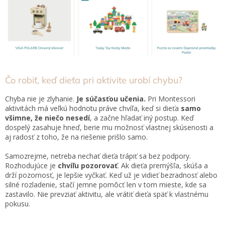
Čo robiť, keď dieťa pri aktivite urobí chybu?
Chyba nie je zlyhanie.
Je súčasťou učenia.
Pri Montessori
aktivitách má veľkú hodnotu práve chvíľa, keď si dieťa
samo
všimne, že niečo nesedí
, a začne hľadať iný postup. Keď
dospelý zasahuje hneď, berie mu možnosť vlastnej skúsenosti a
aj radosť z toho, že na riešenie prišlo samo.
Samozrejme, netreba nechať dieťa trápiť sa bez podpory.
Rozhodujúce je
chvíľu pozorovať
. Ak dieťa premýšľa, skúša a
drží pozornosť, je lepšie vyčkať. Keď už je vidieť bezradnosť alebo
silné rozladenie, stačí jemne pomôcť len v tom mieste, kde sa
zastavilo. Nie prevziať aktivitu, ale vrátiť dieťa späť k vlastnému
pokusu.