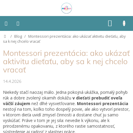
Prejsť
na
obsah
NÁKU
KOŠÍK
Domov
/
Blog
/
Montessori prezentácia: ako ukázať aktivitu dieťaťu, aby
Montessori
sa k nej chcelo vracať
Montessori prezentácia: ako ukázať
Detská
izba
aktivitu dieťaťu, aby sa k nej chcelo
vracať
Senzorické
pomôcky
14.4.2026
Niekedy stačí naozaj málo. Jedna pokojná ukážka, pomalý pohyb
Hračky
podľa
rúk a dobre zvolený okamih dokážu
v dieťati prebudiť oveľa
typu
väčší záujem
než dlhé vysvetľovanie.
Montessori prezentácia
nestojí na tom, koľko toho dospelý povie, ale ako vytvorí priestor,
v ktorom dieťa uvidí zmysel činnosti a dostane chuť ju samo
Hračky
vyskúšať. Práve v tom je jej sila: nevedie k výkonu, ale k
podľa
vlastností
prirodzenému opakovaniu, z ktorého rastie samostatnosť,
sústredenie aj radosť z vlastnej práce.