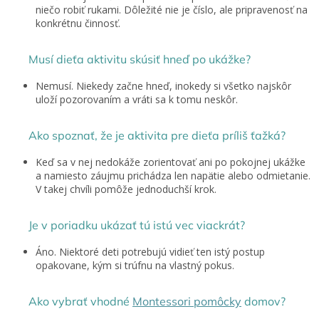
niečo robiť rukami. Dôležité nie je číslo, ale pripravenosť na
konkrétnu činnosť.
Musí dieťa aktivitu skúsiť hneď po ukážke?
Nemusí. Niekedy začne hneď, inokedy si všetko najskôr
uloží pozorovaním a vráti sa k tomu neskôr.
Ako spoznať, že je aktivita pre dieťa príliš ťažká?
Keď sa v nej nedokáže zorientovať ani po pokojnej ukážke
a namiesto záujmu prichádza len napätie alebo odmietanie.
V takej chvíli pomôže jednoduchší krok.
Je v poriadku ukázať tú istú vec viackrát?
Áno. Niektoré deti potrebujú vidieť ten istý postup
opakovane, kým si trúfnu na vlastný pokus.
Ako vybrať vhodné
Montessori pomôcky
domov?