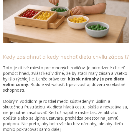
Kedy zasiahnuť a kedy nechať dieťa chvíľu zápasiť?
Toto je citlivé miesto pre mnohých rodičov. Je prirodzené chcieť
pomôcť hneď, zvlášť keď vidíme, že by stačil malý zásah a všetko
by išlo rýchlejšie. Lenže práve ten
kúsok námahy je pre dieťa
veľmi cenný
. Buduje vytrvalosť, trpezlivosť aj dôveru vo vlastné
schopnosti.
Dobrým vodidlom je rozdiel medzi sústredeným úsilím a
skutočnou frustráciou. Ak dieťa hľadá cestu, skúša a nevzdáva sa,
nie je nutné zasahovať. Keď už napätie rastie tak, že aktivitu
opúšťa alebo sa úplne uzatvára, prichádza priestor na jemnú
podporu. Nie preto, aby bolo všetko bez námahy, ale aby dieťa
mohlo pokračovať samo ďalej.