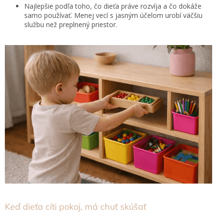
Najlepšie podľa toho, čo dieťa práve rozvíja a čo dokáže
samo používať. Menej vecí s jasným účelom urobí väčšiu
službu než preplnený priestor.
Keď dieťa cíti pokoj, má chuť skúšať