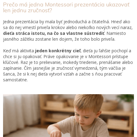
Prečo má jedna Montessori prezentácia ukazovať
len jednu zručnosť?
Jedna prezentácia by mala byť jednoduchá a čitateľná. Hneď ako
sa do nej vmestí priveľa krokov alebo niekoľko nových vecí naraz,
dieťa stráca istotu, na čo sa vlastne sústrediť
. Namiesto
jasného zážitku zostane len dojem, že toho bolo priveľa.
Keď má aktivita
jeden konkrétny cieľ
, dieťa ju ľahšie pochopí a
chce si ju opakovať. Práve opakovanie je v Montessori prístupe
kľúčové. Raz je to prelievanie, inokedy triedenie, prenášanie alebo
zapínanie. Čím jasnejšie je zručnosť vymedzená, tým väčšia je
šanca, že si k nej dieťa vytvorí vzťah a začne s ňou pracovať
samostatne.