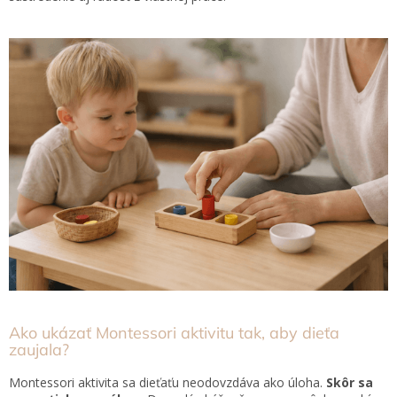
Hračky
podľa
veku
Hračky
podľa
príležitosti
Značky
Senzorický
raj
Prihlásenie
Ako ukázať Montessori aktivitu tak, aby dieťa
zaujala?
Montessori aktivita sa dieťaťu neodovzdáva ako úloha.
Skôr sa