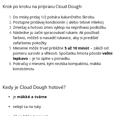
Krok po kroku na prípravu Cloud Dough:
Do misky pridaj 1/2 pohára kukuričného škrobu.
Postupne pridávaj kondicionér ( alebo telové mlieko).
Zmiešaj a hotovú zmes vyklop na nepriľnavú podložku.
Následne ju začni spracovávať rukami. Ak používaš
farbivo, môžeš si nasadiť rukavice, aby si predišiel
zafarbeniu pokožky.
Miesenie môže trvať približne
5 až 10 minút
– záleží od
pomeru surovín a vlhkosti. Spočiatku hmota pôsobí
veľmi
lepkavo
– je to úplne v poriadku.
Pokračuj v miesení, kým nezíska kompaktnú, mäkkú
konzistenciu.
Kedy je Cloud Dough hotové?
je
mäkké a tvárne
nelepí sa na ruky