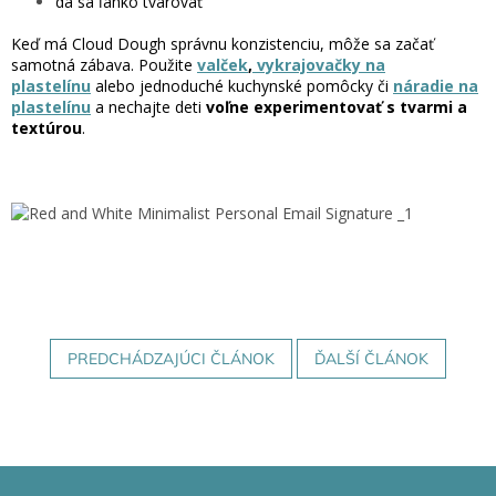
dá sa ľahko tvarovať
Keď má Cloud Dough správnu konzistenciu, môže sa začať
samotná zábava. Použite
valček
,
vykrajovačky na
plastelínu
alebo jednoduché kuchynské pomôcky či
náradie na
plastelínu
a nechajte deti
voľne experimentovať s tvarmi a
textúrou
.
PREDCHÁDZAJÚCI ČLÁNOK
ĎALŠÍ ČLÁNOK
Z