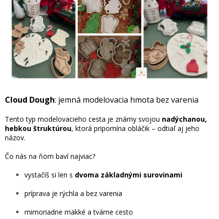
Hračky
podľa
veku
Hračky
podľa
príležitosti
Značky
Cloud Dough
: jemná modelovacia hmota bez varenia
Senzorický
Tento typ modelovacieho cesta je známy svojou
nadýchanou,
raj
hebkou štruktúrou
, ktorá pripomína obláčik – odtiaľ aj jeho
názov.
Prihlásenie
Čo nás na ňom baví najviac?
vystačíš si len s
dvoma základnými surovinami
príprava je rýchla a bez varenia
mimoriadne mäkké a tvárne cesto