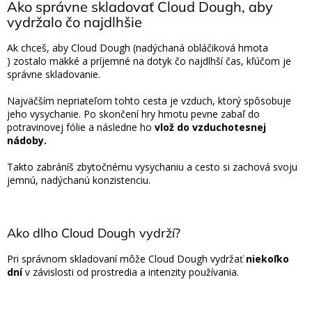
Ako správne skladovať Cloud Dough, aby
vydržalo čo najdlhšie
Ak chceš, aby Cloud Dough (nadýchaná obláčiková hmota
) zostalo mäkké a príjemné na dotyk čo najdlhší čas, kľúčom je
správne skladovanie.
Najväčším nepriateľom tohto cesta je vzduch, ktorý spôsobuje
jeho vysychanie. Po skončení hry hmotu pevne zabaľ do
potravinovej fólie a následne ho
vlož do vzduchotesnej
nádoby.
Takto zabráníš zbytočnému vysychaniu a cesto si zachová svoju
jemnú, nadýchanú konzistenciu.
Ako dlho Cloud Dough vydrží?
Pri správnom skladovaní môže Cloud Dough vydržať
niekoľko
dní
v závislosti od prostredia a intenzity používania.