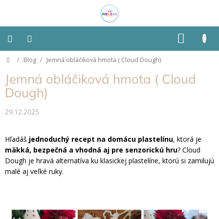
Prejsť
na
obsah
NÁKU
KOŠÍK
Domov
/
Blog
/
Jemná obláčiková hmota ( Cloud Dough)
Montessori
Jemná obláčiková hmota ( Cloud
Detská
Dough)
izba
29.12.2025
Senzorické
pomôcky
Hľadáš
jednoduchý recept na domácu plastelínu
, ktorá je
mäkká, bezpečná a vhodná aj pre senzorickú hru
?
Cloud
Hračky
podľa
Dough je hravá alternatíva ku klasickej plastelíne, ktorú si zamilujú
typu
malé aj veľké ruky.
Hračky
podľa
vlastností