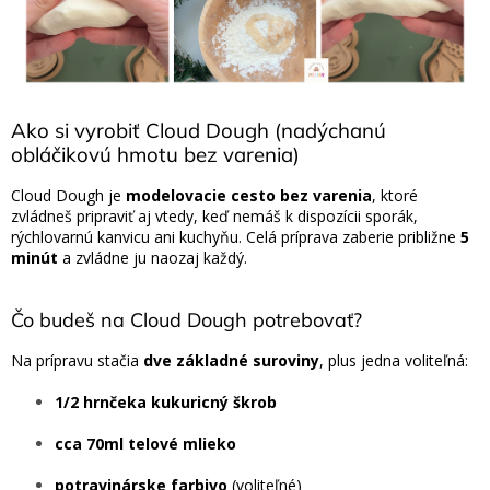
Ako si vyrobiť Cloud Dough (nadýchanú
obláčikovú hmotu bez varenia)
Cloud Dough je
modelovacie cesto bez varenia
, ktoré
zvládneš pripraviť aj vtedy, keď nemáš k dispozícii sporák,
rýchlovarnú kanvicu ani kuchyňu. Celá príprava zaberie približne
5
minút
a zvládne ju naozaj každý.
Čo budeš na Cloud Dough potrebovať?
Na prípravu stačia
dve základné suroviny
, plus jedna voliteľná:
1/2 hrnčeka kukuricný škrob
cca 70ml telové mlieko
potravinárske farbivo
(voliteľné)