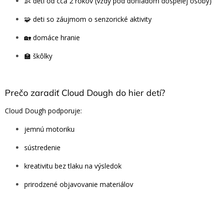
👶 deti od cca 2 rokov (vždy pod dohľadom dospelej osoby)
🧩 deti so záujmom o senzorické aktivity
🏡 domáce hranie
🏫 škôlky
Prečo zaradiť Cloud Dough do hier detí?
Cloud Dough podporuje:
jemnú motoriku
sústredenie
kreativitu bez tlaku na výsledok
prirodzené objavovanie materiálov