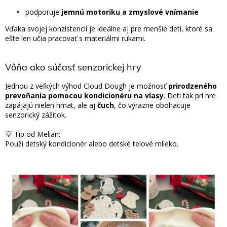
podporuje
jemnú motoriku a zmyslové vnímanie
Vďaka svojej konzistencii je ideálne aj pre menšie deti, ktoré sa
ešte len učia pracovať s materiálmi rukami.
Vôňa ako súčasť senzorickej hry
Jednou z veľkých výhod Cloud Dough je možnosť
prirodzeného
prevoňania pomocou kondicionéru na vlasy
.
Deti tak pri hre
zapájajú nielen hmat, ale aj
čuch
, čo výrazne obohacuje
senzorický zážitok.
💡 Tip od Melian:
Použi detský kondicionér alebo detské telové mlieko.