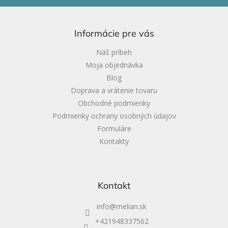
á
p
ä
Informácie pre vás
t
i
Náš príbeh
e
Moja objednávka
Blog
Doprava a vrátenie tovaru
Obchodné podmienky
Podmienky ochrany osobných údajov
Formuláre
Kontakty
Kontakt
info
@
melian.sk
+421948337562