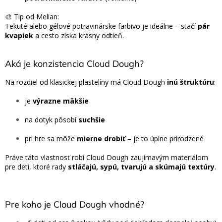
🎨 Tip od Melian:
Tekuté alebo gélové potravinárske farbivo je ideálne – stačí
pár
kvapiek
a cesto získa krásny odtieň.
Aká je konzistencia Cloud Dough?
Na rozdiel od klasickej plastelíny má Cloud Dough
inú štruktúru
:
je
výrazne mäkšie
na dotyk pôsobí
suchšie
pri hre sa môže
mierne drobiť
– je to úplne prirodzené
Práve táto vlastnosť robí Cloud Dough zaujímavým materiálom
pre deti, ktoré rady
stláčajú, sypú, tvarujú a skúmajú textúry
.
Pre koho je Cloud Dough vhodné?